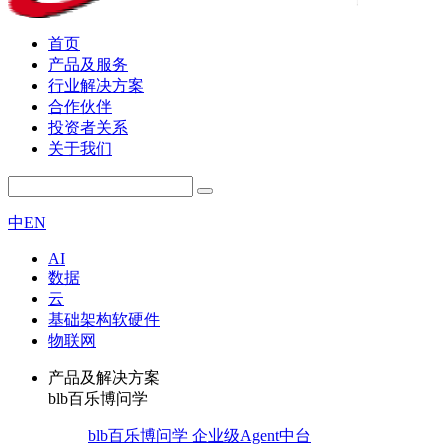
首页
产品及服务
行业解决方案
合作伙伴
投资者关系
关于我们
中
EN
AI
数据
云
基础架构软硬件
物联网
产品及解决方案
blb百乐博问学
blb百乐博问学 企业级Agent中台