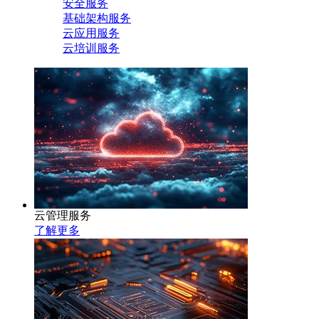
安全服务
基础架构服务
云应用服务
云培训服务
云管理服务
了解更多