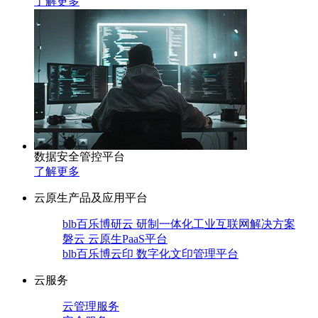
了解更多
数据安全管控平台
了解更多
云原生产品及应用平台
blb百乐博研云 研制一体化工业互联网解决方案
磐云 云原生PaaS平台
blb百乐博云印 数字化文印管理平台
云服务
云管理服务