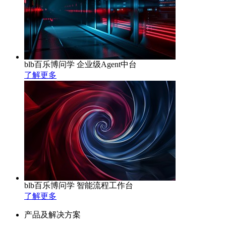
blb百乐博问学 企业级Agent中台
了解更多
blb百乐博问学 智能流程工作台
了解更多
产品及解决方案